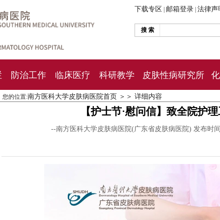
下载专区
邮箱登录
法律声
|
|
搜 索
栏
防治工作
临床医疗
科研教学
皮肤性病研究所
化
南方医科大学皮肤病医院首页
＞＞
详细内容
您的位置:
【护士节·慰问信】致全院护
--南方医科大学皮肤病医院(广东省皮肤病医院) 发布时