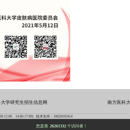
科大学研究生招生信息网
南方医科
-12:00、14:00-17:00) 技术支持：18620103414
您是第
26261332
个访问者！