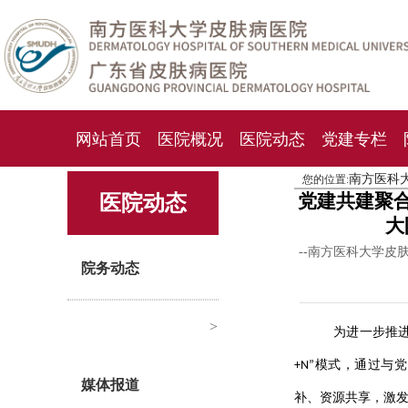
网站首页
医院概况
医院动态
党建专栏
南方医科
您的位置:
化妆品检测中心
期刊杂志
就诊指南
人才
党建共建聚
医院动态
大
--南方医科大学皮
院务动态
>
为进一步推进
+N”模式，通过
媒体报道
补、资源共享，激