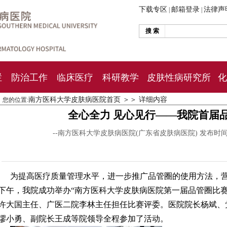
下载专区
邮箱登录
法律声
|
|
搜 索
栏
防治工作
临床医疗
科研教学
皮肤性病研究所
化
南方医科大学皮肤病医院首页
＞＞
详细内容
您的位置:
全心全力 见心见行——我院首届
--南方医科大学皮肤病医院(广东省皮肤病医院) 发布时
为提高医疗质量管理水平，进一步推广品管圈的使用方法，营
下午，我院成功举办“南方医科大学皮肤病医院第一届品管圈比
许大国主任、广医二院李林主任担任比赛评委。医院院长杨斌、
缪小勇、副院长王成等院领导全程参加了活动。