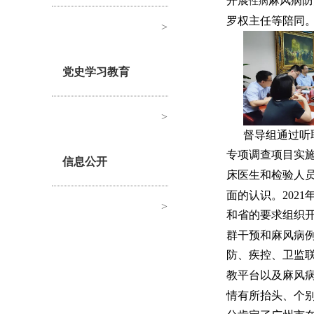
开展
麻风病防
性病
罗权主任等陪同
>
党史学习教育
>
督导组通过听
专项调查项目实
信息公开
床医生和检验人
面的认识。202
>
和省的要求组织
群干预和麻风病
防、疾控、卫监
教平台以及麻风
情有所抬头、个