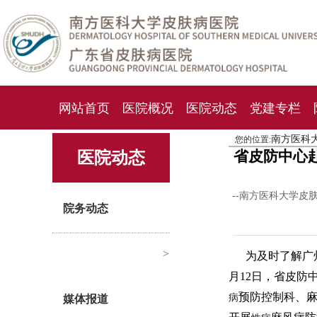
网站首页
医院概况
医院动态
党建专栏
南方医科
您的位置:
化妆品检测中心
期刊杂志
就诊指南
人才
省皮防中心
医院动态
--南方医科大学皮
院务动态
>
为及时了解广
月12日，省皮防
预防控制科、
病
媒体报道