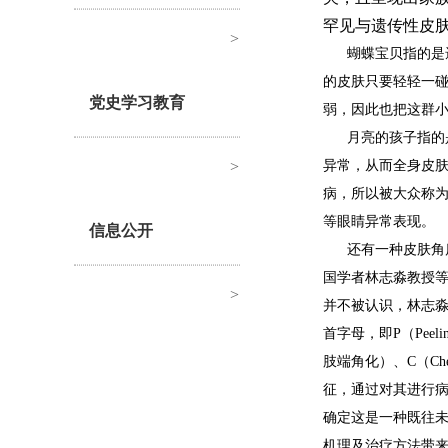
罕见与遗传性皮
>
蝴蝶宝贝指的是
的皮肤只要轻轻一
党史学习教育
弱，因此也把这群
月亮的孩子指的
>
异常，从而全身皮
病，所以被大众称
等眼睛异常表现。
信息公开
还有一种皮肤角
国学者林志淼教授等
>
并不被认识，林志
首字母，即P（Peeling
肢端角化）、C（Chel
征，通过对其进行病
确定这是一种既往
机理及治疗方法带