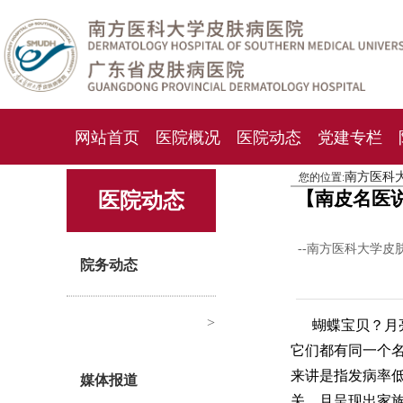
网站首页
医院概况
医院动态
党建专栏
南方医科
您的位置:
化妆品检测中心
期刊杂志
就诊指南
人才
【南皮名医
医院动态
--南方医科大学皮
院务动态
>
蝴蝶宝贝？月
它们都有同一个
来讲是指发病率
媒体报道
关，且呈现出家族