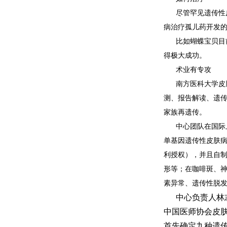
尽管罕见遗传性
病治疗孤儿药开发
比如蝴蝶宝贝目
得极大成功。
术业有专攻
南方医科大学皮
测、报告解读、遗
家族再遗传。
中心团队在国际
单基因遗传性皮肤
利授权），并且自制
形等；在咖啡斑、
素异常、遗传性脱
中心负责人林
中国医师协会皮
首先确定九种遗