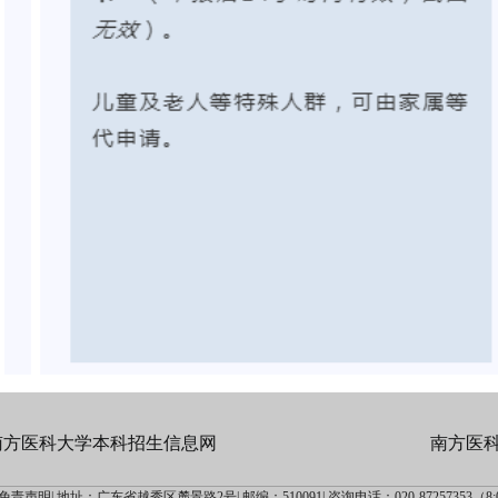
南方医科大学本科招生信息网
南方医
免责声明|
地址：广东省越秀区麓景路2号|
邮编：510091|
咨询电话：020-87257353（8:00