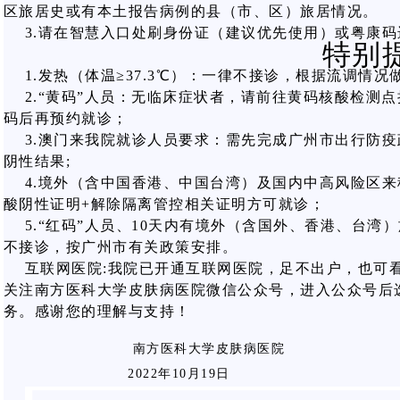
区旅居史或有本土报告病例的县（市、区）旅居情况。
3.请在智慧入口处刷身份证（建议优先使用）或粤康
特别
1.发热（体温≥37.3℃）：一律不接诊，根据流调情况
2.“黄码”人员：无临床症状者，请前往黄码核酸检测
码后再预约就诊；
3.澳门来我院就诊人员要求：需先完成广州市出行防疫
阴性结果;
4.境外（含中国香港、中国台湾）及国内中高风险区来
酸阴性证明+解除隔离管控相关证明方可就诊；
5.“红码”人员、10天内有境外（含国外、香港、台
不接诊，按广州市有关政策安排。
互联网医院:我院已开通互联网医院，足不出户，也可
关注南方医科大学皮肤病医院微信公众号，进入公众号后选
务。感谢您的理解与支持！
南方医科大学皮肤病医院
2022年10月19日