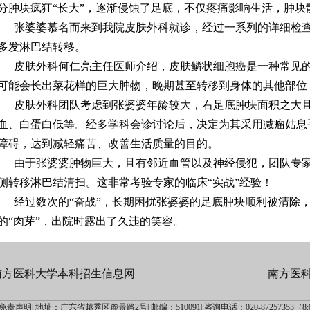
分肿块疯狂“长大”，逐渐侵蚀了足底，不仅疼痛影响生活，肿块
张婆婆慕名而来到我院皮肤外科就诊，经过一系列的详细检
多发淋巴结转移。
皮肤外科何仁亮主任医师介绍，皮肤鳞状细胞癌是一种常见
可能会长出菜花样的巨大肿物，晚期甚至转移到身体的其他部位
皮肤外科团队考虑到张婆婆年龄较大，右足底肿块面积之大
血、白蛋白低等。经多学科会诊讨论后，决定为其采用减瘤姑息
障碍，达到减轻痛苦、改善生活质量的目的。
由于张婆婆肿物巨大，且有邻近血管以及神经侵犯，团队专
侧转移淋巴结清扫。这非常考验专家的临床“实战”经验！
经过数次的“奋战”，长期困扰张婆婆的足底肿块顺利被清除
的“肉芽”，出院时露出了久违的笑容。
南方医科大学本科招生信息网
南方医
免责声明|
地址：广东省越秀区麓景路2号|
邮编：510091|
咨询电话：020-87257353（8:00