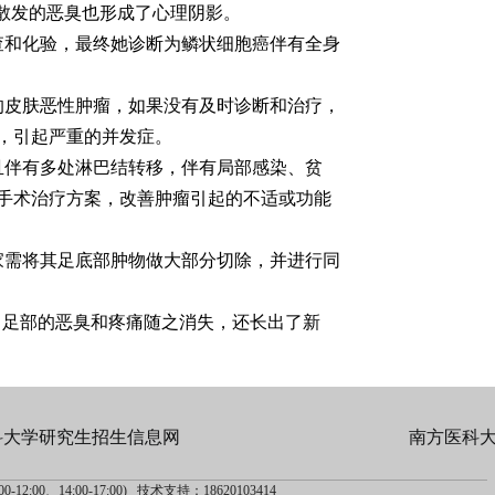
散发的恶臭也形成了心理阴影。
查和化验，最终她诊断为鳞状细胞癌伴有全身
的皮肤恶性肿瘤，如果没有及时诊断和治疗，
，引起严重的并发症。
且伴有多处淋巴结转移，伴有局部感染、贫
手术治疗方案，改善肿瘤引起的不适或功能
家需将其足底部肿物做大部分切除，并进行同
，足部的恶臭和疼痛随之消失，还长出了新
科大学研究生招生信息网
南方医科
-12:00、14:00-17:00) 技术支持：18620103414