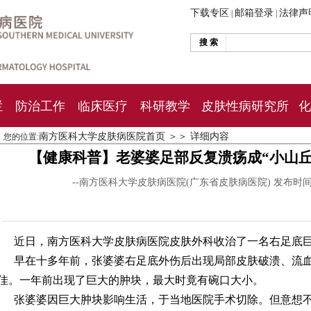
下载专区
邮箱登录
法律声
|
|
搜 索
栏
防治工作
临床医疗
科研教学
皮肤性病研究所
化
南方医科大学皮肤病医院首页
＞＞
详细内容
您的位置:
【健康科普】老婆婆足部反复溃疡成“小山
--南方医科大学皮肤病医院(广东省皮肤病医院) 发布时
近日，南方医科大学皮肤病医院皮肤外科收治了一名右足底
早在十多年前，张婆婆右足底外伤后出现局部皮肤破溃、流
佳。一年前出现了巨大的肿块，最大时竟有碗口大小。
张婆婆因巨大肿块影响生活，于当地医院手术切除。但意想不