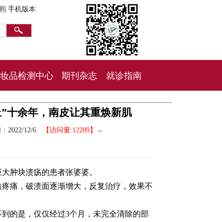
明|
手机版本
妆品检测中心
期刊杂志
就诊指南
丘”十余年，南皮让其重焕新肌
间：
2022/12/6
【访问量:12209】
--
巨大肿块溃疡的患者张婆婆。
血疼痛，破溃面逐渐增大，反复治疗，效果不
到的是，仅仅经过3个月，未完全清除的部