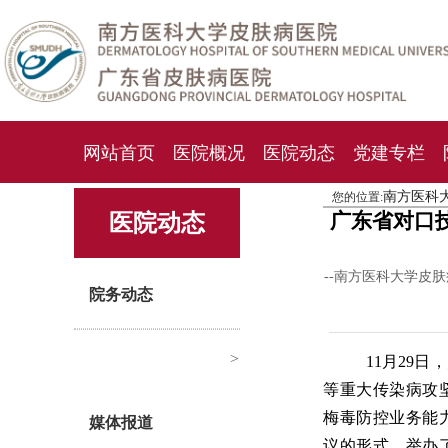
网站首页
医院概况
医院动态
党建专栏
南方医科
您的位置:
化妆品检测中心
期刊杂志
就诊指南
人才
广东省对口
医院动态
--南方医科大学皮
院务动态
>
11月29
等重大传染病攻
梅毒防控业务能
媒体报道
议的形式，举办