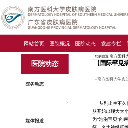
网站首页
医院概况
医院动态
党建专栏
南方医科
您的位置:
化妆品检测中心
期刊杂志
就诊指南
人才
【国际罕见
医院动态
--南方医科大学皮
院务动态
>
从刚出生不久
肤开始出现大大
为“泡泡宝贝”的
媒体报道
征，名为神经纤