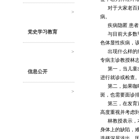
对于大家老百
>
病。
疾病隐匿 患
党史学习教育
与目前大多数
色体显性疾病，该
出现什么样的
>
专病主诊教授林
第一，当儿童
信息公开
进行就诊或检查
第二，如果咖
>
斑，也需要面诊
第三，在发育
高度重视并考虑
林教授表示，
身体上的缺陷，
选择深居浅出。因