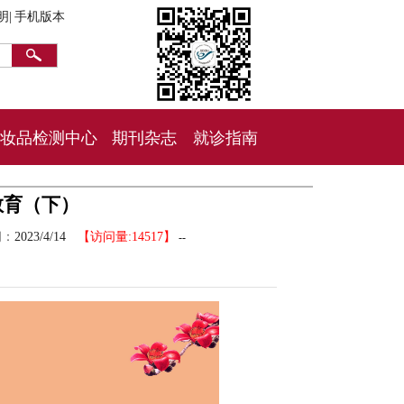
明|
手机版本
妆品检测中心
期刊杂志
就诊指南
教育（下）
间：
2023/4/14
【访问量:14517】
--