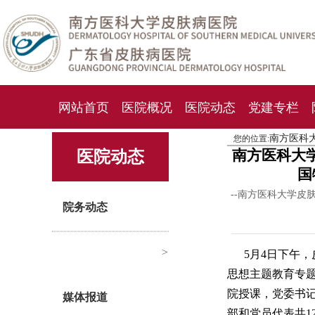
网站首页
医院概况
医院动态
党建专栏
南方医科
您的位置:
化妆品检测中心
期刊杂志
就诊指南
人才
南方医科大
医院动态
国
--南方医科大学皮
院务动态
>
5月4日下午
思想主题教育专
院授课，党委书
媒体报道
部和党员代表共1