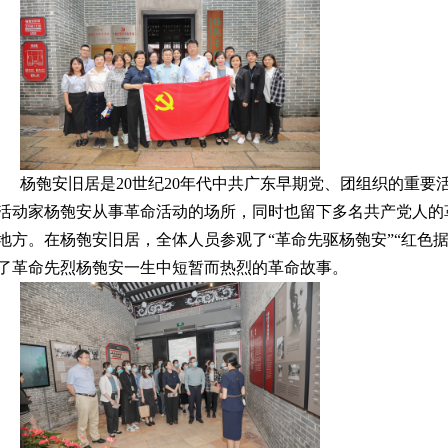
杨匏安旧居是20世纪20年代中共广东早期党、团组织的重
活动家杨匏安从事革命活动的场所，同时也留下多名共产党人的
地方。在杨匏安旧居，全体人员参观了“革命先驱杨匏安”“红色据
了革命先烈杨匏安一生中短暂而热烈的革命故事。