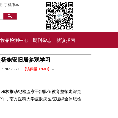
明|
手机版本
妆品检测中心
期刊杂志
就诊指南
赴杨匏安旧居参观学习
间：
2023/5/22
【访问量:13680】
--
，积极推动纪检监察干部队伍教育整顿走深走
日下午，南方医科大学皮肤病医院组织全体纪检