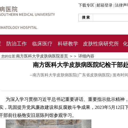
下载专区
邮箱登录
法律声
|
|
搜 索
栏
防治工作
临床医疗
科研教学
皮肤性病研究所
化
南方医科大学皮肤病医院首页
＞＞
详细内容
您的位置:
南方医科大学皮肤病医院纪检干部
--南方医科大学皮肤病医院(广东省皮肤病医院) 发布时
为深入学习贯彻习近平总书记重要讲话、重要指示批示精神
实，巩固提升党风廉政建设和反腐败斗争成果，2023年5月12
干部前往杨匏安旧居陈列馆参观学习。