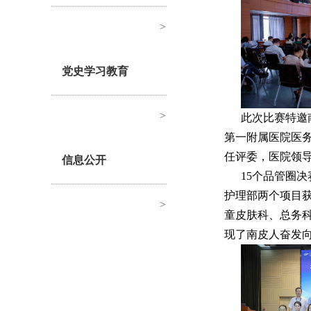
>
党史学习教育
>
此次比赛特邀
第一附属医院医
任评委，医院领
信息公开
15个品管圈
护理部两个项目
>
童皮肤科、总务
现了南皮人奋发