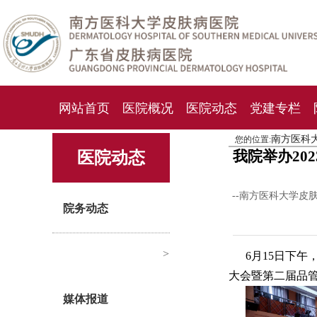
网站首页
医院概况
医院动态
党建专栏
南方医科
您的位置:
化妆品检测中心
期刊杂志
就诊指南
人才
我院举办20
医院动态
--南方医科大学皮
院务动态
>
6月15日下
大会暨第二届品
媒体报道