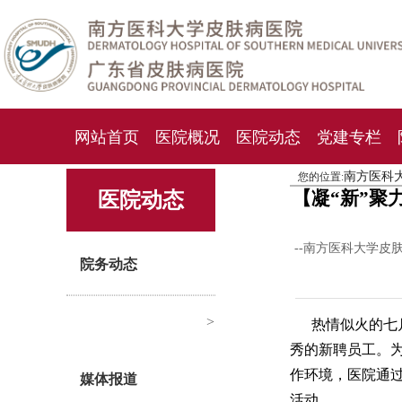
网站首页
医院概况
医院动态
党建专栏
南方医科
您的位置:
化妆品检测中心
期刊杂志
就诊指南
人才
【凝“新”聚
医院动态
--南方医科大学皮
院务动态
>
热情似火的七
秀的新聘员工。
作环境，医院通
媒体报道
活动。