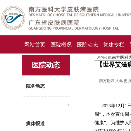
网站首页
医院概况
医院动态
党建专栏
南方医科
您的位置:
化妆品检测中心
期刊杂志
就诊指南
人才
【世界艾滋
医院动态
--南方医科大学皮
院务动态
>
2023年12
周”，本次宣传周
健康”。为维护人
媒体报道