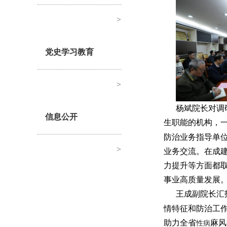
>
党史学习教育
>
杨斌院长对调
信息公开
生职能的机构，
防治业务指导单
>
业务交流。在成
力提升等方面都
事业高质量发展
王成副院长汇
情特征和防治工
助力全省
麻风
性病