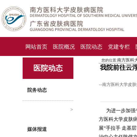
网站首页
医院概况
医院动态
党建专栏
南方医科
您的位置:
化妆品检测中心
期刊杂志
就诊指南
人才
我院前往云浮
医院动态
--南方医科大学皮
院务动态
>
为进一步加强
方医科大学皮肤
展“手拉手 走基
媒体报道
治中心主任陈伟