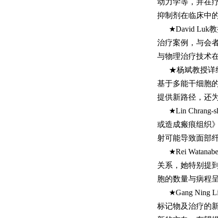
动力学等，并在疗
抑制剂在临床中
★David 
治疗案例，与会
与物理治疗技术
★杨斌教授详
基于多能干细胞
提供新路径，还
★Lin Ch
或造成瘢痕组织
射可能导致面部
★Rei Wa
关系，她特别提到I
胞的数量与病程呈正
★Gang N
标记物及治疗的