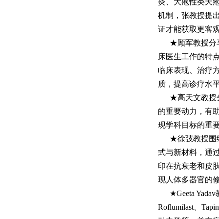
炎、大疱性类天
机制，张教授提
证才能获取更客
★顾军教授分
床医生工作的特点
临床表现、治疗方
质，提高诊疗水
★高天文教授
的重要动力，有
现学科目标的重
★徐弢教授围
式与新材料，通过
印在抗衰老和皮
现人体多器官的
★Geeta Ya
Roflumilast、T