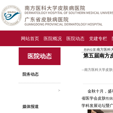
网站首页
医院概况
医院动态
党建专栏
南方医科
您的位置:
化妆品检测中心
期刊杂志
就诊指南
人才
第五届南方
医院动态
--南方医科大学皮
院务动态
>
金秋十月，盛事
省医学会皮肤
性病
学科发展论坛暨
媒体报道