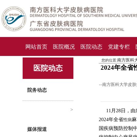
网站首页
医院概况
医院动态
党建专栏
南方医科
您的位置:
化妆品检测中心
期刊杂志
就诊指南
人才
2024年全
医院动态
--南方医科大学皮
院务动态
>
11月28日，
2024年全省
麻
性病
国疾病预防控制
媒体报道