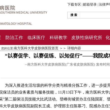
下载专区
邮箱登录
法律声
|
|
搜 索
栏
防治工作
临床医疗
科研教学
皮肤性病研究所
化
南方医科大学皮肤病医院首页
＞＞
详细内容
您的位置:
“以赛促学、以赛促练、以知促行”——我院
--南方医科大学皮肤病医院(广东省皮肤病医院) 发布时
为深入推进生活垃圾的科学分类与精准分拣工作，进一步提
院保洁员的业务素质与服务技能，11月13日下午，南方医科大学
采”第二届保洁员技能大比武活动。登峰街城管办主任陆国富、
科大学皮肤病医院
副院长王成、
护理部主任陈慕刁、院感办主任