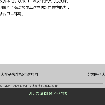
发挥示范引领作用，激发保洁员们练技能、
则锻炼了保洁员在工作中的双向防护能力，
洁的卫生环境。
科大学研究生招生信息网
南方医科
-12:00、14:00-17:00) 技术支持：18620103414
您是第
26133064
个访问者！