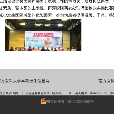
生活垃圾分类比赛评选出了该项工作的示范员，通过树立典型，
提素质、强本领的主动性。而穿脱隔离衣处理污染物的实操比赛
减少发生医院感染的危险因素，努力为患者提供温馨、干净、整
南方医科大学本科招生信息网
南方医
免责声明|
地址：广东省越秀区麓景路2号|
邮编：510091|
咨询电话：020-87257353（8:00
粤公网安备 44010402002966号