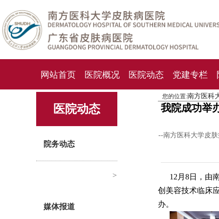
网站首页
医院概况
医院动态
党建专栏
南方医科
您的位置:
化妆品检测中心
期刊杂志
就诊指南
人才
我院成功举办
医院动态
--南方医科大学皮
院务动态
>
12月8日，
创美容技术临床
办。
媒体报道