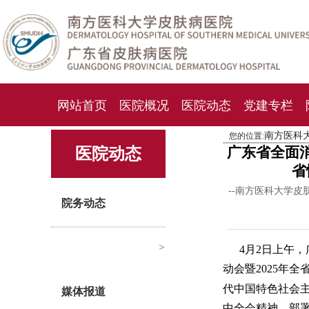
网站首页
医院概况
医院动态
党建专栏
南方医科
您的位置:
化妆品检测中心
期刊杂志
就诊指南
人才
广东省全面消
医院动态
省
--南方医科大学皮
院务动态
>
4月2日上午，
动会暨2025年全
代中国特色社会
媒体报道
中全会精神，部署