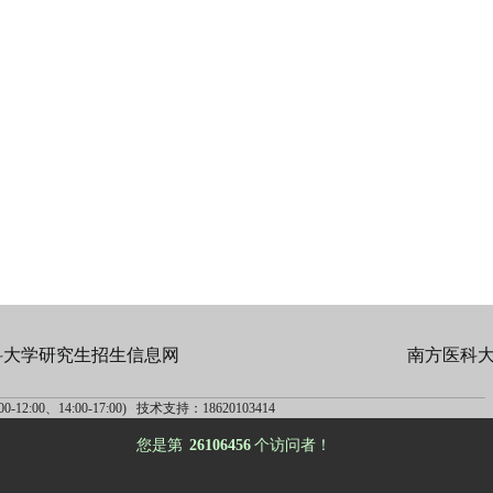
科大学研究生招生信息网
南方医科
-12:00、14:00-17:00) 技术支持：18620103414
您是第
26106456
个访问者！