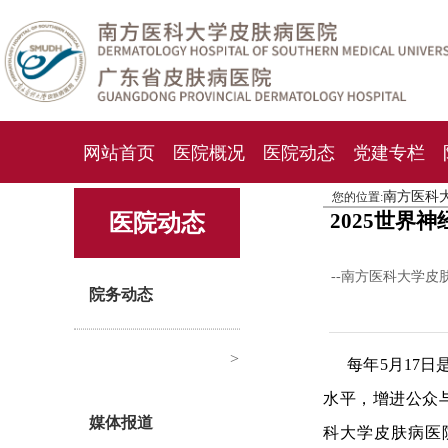
网站首页
医院概况
医院动态
党建专栏
南方医科
您的位置:
化妆品检测中心
期刊杂志
就诊指南
人才
2025世界
医院动态
--南方医科大学皮
院务动态
>
每年5月17
水平，增进公众
媒体报道
科大学皮肤病医