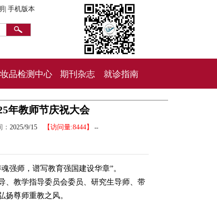
明|
手机版本
妆品检测中心
期刊杂志
就诊指南
25年教师节庆祝大会
间：
2025/9/15
【访问量:8444】
--
神铸魂强师，谱写教育强国建设华章”。
院领导、教学指导委员会委员、研究生导师、带
弘扬尊师重教之风。