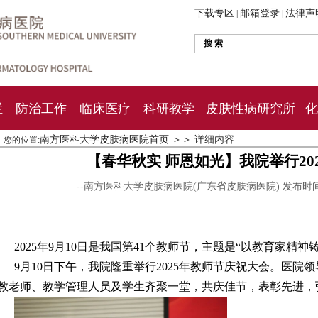
下载专区
邮箱登录
法律声
|
|
搜 索
栏
防治工作
临床医疗
科研教学
皮肤性病研究所
化
南方医科大学皮肤病医院首页
＞＞
详细内容
您的位置:
【春华秋实 师恩如光】我院举行20
--南方医科大学皮肤病医院(广东省皮肤病医院) 发布时
2025年9月10日是我国第41个教师节，主题是“以教育家精
9月10日下午，我院隆重举行2025年教师节庆祝大会。医
教老师、教学管理人员及学生齐聚一堂，共庆佳节，表彰先进，