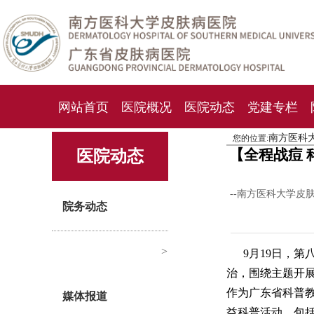
网站首页
医院概况
医院动态
党建专栏
南方医科
您的位置:
化妆品检测中心
期刊杂志
就诊指南
人才
【全程战痘
医院动态
--南方医科大学皮
院务动态
>
9月19日，
治，围绕主题开
作为广东省科普
媒体报道
益科普活动，包