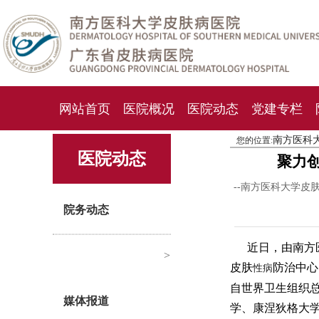
网站首页
医院概况
医院动态
党建专栏
南方医科
您的位置:
化妆品检测中心
期刊杂志
就诊指南
人才
医院动态
聚力
--南方医科大学皮
院务动态
近日，由南方
>
皮肤
防治中心
性病
自世界卫生组织
媒体报道
学、康涅狄格大