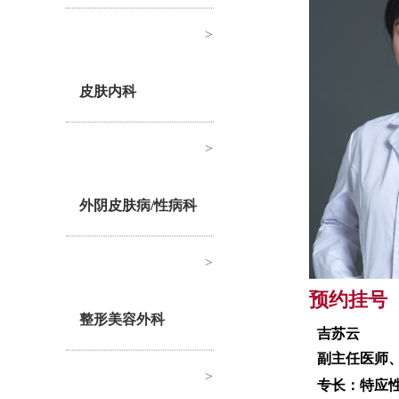
>
皮肤内科
>
外阴皮肤病/性病科
>
预约挂号
整形美容外科
吉苏云
副主任医师
>
专长：特应