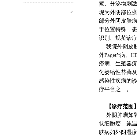
擦、分泌物刺
>
现为外阴部位
部分外阴皮肤
于位置特殊，
识别、规范诊
我院外阴皮
外Paget’t
疹病、生殖器
化萎缩性苔藓
感染性疾病的
疗平台之一。
【诊疗范围
外阴肿瘤如乳
状细胞癌、鲍
肤病如外阴湿