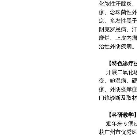
化脓性汗腺炎
疹、念珠菌性
痣、多发性黑
阴克罗恩病、
糜烂、上皮内瘤
治性外阴疾病
【特色诊疗
开展二氧化碳
变、鲍温病、
疹、外阴瘙痒
门镜诊断及取
【科研教学
近年来专病成
获广州市优秀医