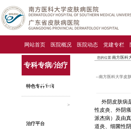
网站首页
医院概况
医院动态
党建专栏
南方医科
您的位置:
化妆品检测中心
期刊杂志
就诊指南
人才
专科专病/治疗
--南方医科大学皮
平台
特色专科专病
外阴皮肤病
>
性皮炎、外阴
派杰病）及由
治疗平台
道炎、细菌性阴