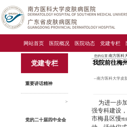
网站首页
医院概况
医院动态
党建专栏
南方医科
您的位置:
化妆品检测中心
期刊杂志
就诊指南
人才
我院前往梅州
党建专栏
--南方医科大学皮
重要讲话精神
>
为进一步
强专科建设
市梅县区慢
性
党的二十届四中全会