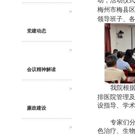
动，活动仪
梅州市梅县
>
领导班子、
党建动态
>
会议精神解读
我院根
>
排医院管理
设指导、学
廉政建设
专家们
>
色治疗
、
生