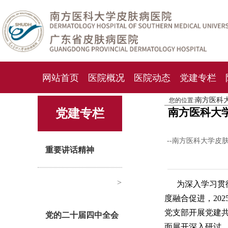
网站首页
医院概况
医院动态
党建专栏
南方医科
您的位置:
化妆品检测中心
期刊杂志
就诊指南
人才
南方医科大
党建专栏
--南方医科大学皮
重要讲话精神
>
为深入学习贯
度融合促进，20
党支部开展党建
党的二十届四中全会
面展开深入研讨