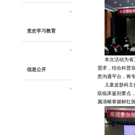
>
党史学习教育
>
本次活动为省
需求，结合科普
信息公开
患沟通平台，将
儿童皮肤科主
>
痣临床鉴别要点
属清晰掌握鲜红