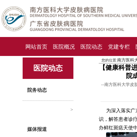
网站首页
医院概况
医院动态
党建专栏
南方医科
您的位置:
化妆品检测中心
期刊杂志
就诊指南
人才
【健康科普进
医院动态
院
--南方医科大学皮
院务动态
>
为深入落实广
识，解答患者诊疗
办鲜红斑痣天使
媒体报道