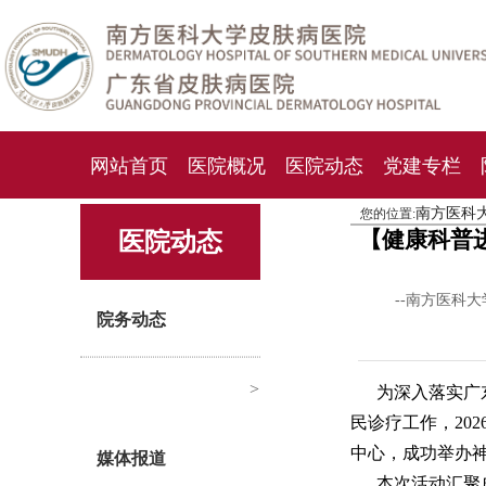
网站首页
医院概况
医院动态
党建专栏
南方医科
您的位置:
化妆品检测中心
期刊杂志
就诊指南
人才
【健康科普
医院动态
--南方医科
院务动态
>
为深入落实广
民诊疗工作，20
中心，成功举办
媒体报道
本次活动汇聚