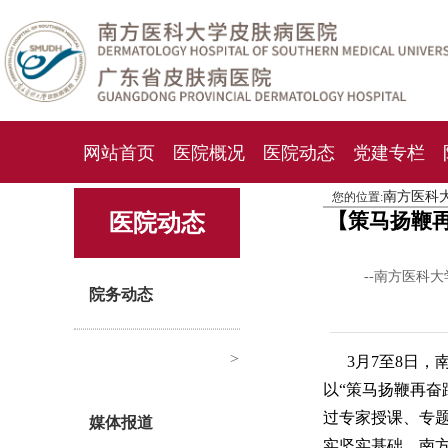
网站首页
医院概况
医院动态
党建专栏
南方医科
您的位置:
化妆品检测中心
期刊杂志
就诊指南
人才
【策马扬鞭再
医院动态
--南方医科
院务动态
>
3月7至8日
以“策马扬鞭再奋
过专家授课、专
媒体报道
实坚实基础。南